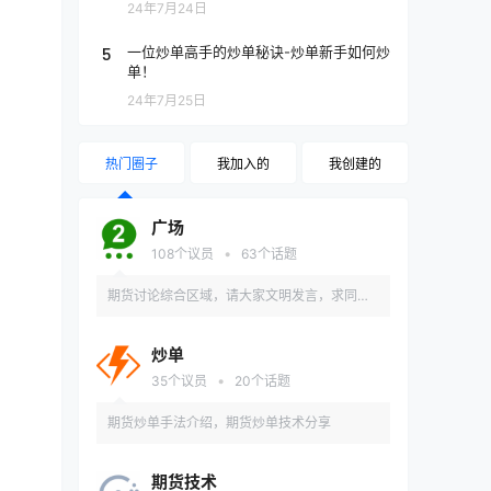
24年7月24日
5
一位炒单高手的炒单秘诀-炒单新手如何炒
单！
24年7月25日
热门圈子
我加入的
我创建的
广场
•
108
个议员
63
个话题
期货讨论综合区域，请大家文明发言，求同存
异，共同进步。
炒单
•
35
个议员
20
个话题
期货炒单手法介绍，期货炒单技术分享
期货技术