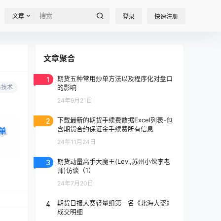
文章
登录
快速注册
文章聚合
1
期货五种常用炒单方法以及程序化对盘口
易技术
的影响
24年9月21日
2
下载最新的期货手续费数据Excel列表-包
含期货合约保证金手续费所有信息
24年11月24日
3
期货动量高手大魔王(Levi,苏州小伙李老
师)访谈（1）
24年7月20日
4
期货日报大赛轻量组第一名《北海大盗》
成交明细