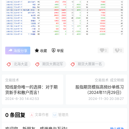
0
0
海报分享
收藏
举报
北海大盗
期货大赛冠军
期货大赛第一名
交易技术
交易技术
成交明细
短线是你唯一的选择：对于期
股指期货模拟高频炒单练习
货新手和散户而言！
（2024年11月29日）
2024-6-30 14:42:53
2024-11-30 20:38:27
0 条回复
文章作者
管理员
A
M
欢迎您，新朋友，感谢参与互动！