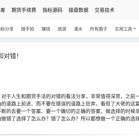
价差
期货手续费
指标源码
操盘数据
交易技术
指标分享
随手拍
赚钱
旅游
灌水
所有圈子
实用工具
和对错！
）对于人生和期货手法的对错的看法分享，非常值得深思，之前
确的道路上前进、而不要在错误的道路上狂奔，看但了大佬的这
不断的去要一个答案、要一个确切的正确的答案，做选择的时候
怕做错了选择了怎么办？错了怎么办？所以都想做一个正确的选