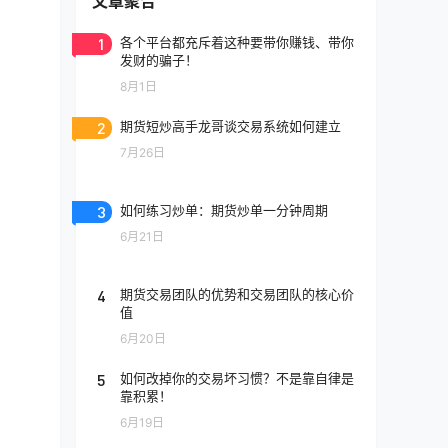
文章聚合
1
各个平台都充斥着这种要带你赚钱、带你
发财的骗子！
8月1日
2
期货短炒高手龙哥谈交易系统如何建立
7月26日
3
如何练习炒单：期货炒单一分钟周期
6月21日
4
期货交易团队的优势和交易团队的核心价
值
6月20日
5
如何改掉你的交易坏习惯？不是靠自律是
靠积累！
6月19日