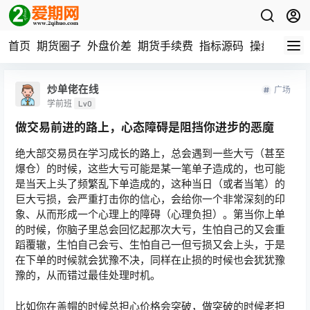
首页
期货圈子
外盘价差
期货手续费
指标源码
操盘数据
炒单佬在线
广场
学前班
Lv0
做交易前进的路上，心态障碍是阻挡你进步的恶魔
绝大部交易员在学习成长的路上，总会遇到一些大亏（甚至
爆仓）的时候，这些大亏可能是某一笔单子造成的，也可能
是当天上头了频繁乱下单造成的，这种当日（或者当笔）的
巨大亏损，会严重打击你的信心，会给你一个非常深刻的印
象、从而形成一个心理上的障碍（心理负担）。第当你上单
的时候，你脑子里总会回忆起那次大亏，生怕自己的又会重
蹈覆辙，生怕自己会亏、生怕自己一但亏损又会上头，于是
在下单的时候就会犹豫不决，同样在止损的时候也会犹犹豫
豫的，从而错过最佳处理时机。
比如你在盖帽的时候总担心价格会突破，做突破的时候老担