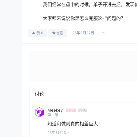
我们经常在盘中的时候，单子开进去后，发现
大家都来说说你是怎么克服这些问题的？
25年3月22日
0
赞
收藏
讨论
Meekey
Vip4
Lv8
第
1
层
知道和做到真的相差巨大！
25年3月23日