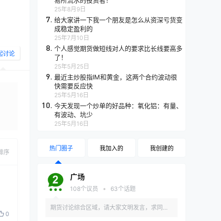
易所流水的投资者！
25年8月9日
7.
给大家讲一下我一个朋友是怎么从资深亏货变
成稳定盈利的
25年7月10日
8.
个人感觉期货做短线对人的要求比长线要高多
起讨论
了！
25年5月25日
9.
最近主炒股指IM和黄金，这两个合约波动很
快需要反应快
25年5月16日
10.
今天发现一个炒单的好品种：氧化铝：有量、
有波动、坑少
布
25年5月16日
热门圈子
我加入的
我创建的
排序
广场
•
108
个议员
63
个话题
期货讨论综合区域，请大家文明发言，求同存
0