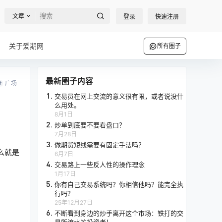
文章
登录
快速注册
关于爱期网
所有圈子
最新圈子内容
广场
1.
交易员在网上交流的意义很有限，或者说没什
么用处。
8月1日
2.
炒单到底要不要看盘口？
7月28日
3.
做期货短线需要有固定手法吗？
么就是
6月7日
4.
交易路上一些反人性的操作理念
1月17日
5.
你有自己交易系统吗？你相信他吗？能完全执
行吗？
25年12月27日
6.
不断看到身边的炒手离开这个市场：铁打的交