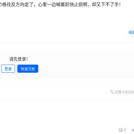
价格往反方向走了，心里一边喊着赶快止损啊，却又下不了手！
收
请先登录！
登录
快速注册
发
切换为时间
0